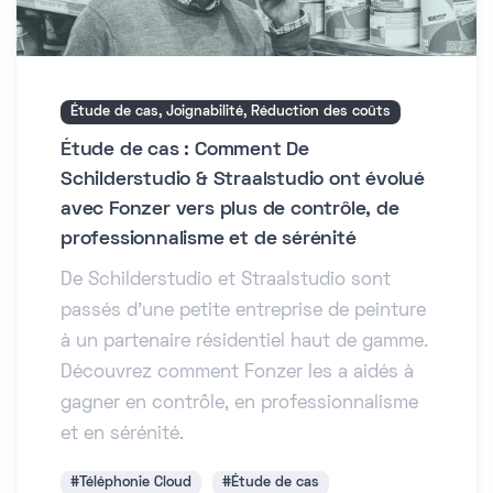
Étude de cas, Joignabilité, Réduction des coûts
Étude de cas : Comment De
Schilderstudio & Straalstudio ont évolué
avec Fonzer vers plus de contrôle, de
professionnalisme et de sérénité
De Schilderstudio et Straalstudio sont
passés d’une petite entreprise de peinture
à un partenaire résidentiel haut de gamme.
Découvrez comment Fonzer les a aidés à
gagner en contrôle, en professionnalisme
et en sérénité.
#Téléphonie Cloud
#Étude de cas