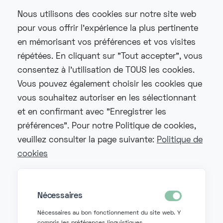
Nous utilisons des cookies sur notre site web
Téléphonie d'entreprise & innovation IA
pour vous offrir l'expérience la plus pertinente
La VoIP sans souci : les principaux pièges
en mémorisant vos préférences et vos visites
techniques et comment Fonzer les
répétées. En cliquant sur "Tout accepter", vous
résout
consentez à l'utilisation de TOUS les cookies.
De nombreuses entreprises passent à la
Vous pouvez également choisir les cookies que
VoIP et se retrouvent confrontées à du
vous souhaitez autoriser en les sélectionnant
bruit, des appels qui coupent ou des
et en confirmant avec "Enregistrer les
téléphones qui ne font 'tout simplement
préférences". Pour notre Politique de cookies,
rien'. Avec la bonne approche, ce ne sont
veuillez consulter la page suivante:
Politique de
pas des problèmes insurmontables, mais
cookies
des pièges techniques prévisibles que l'on
peut éviter à l'avance.
Nécessaires
#voip sans souci
#problemes voip
Nécessaires au bon fonctionnement du site web. Y
#pieges voip
#qualite voip