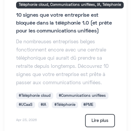
Téléphonie cloud, Communications unifiées, IA, Téléphonie
10 signes que votre entreprise est
bloquée dans la téléphonie 1.0 (et prête
pour les communications unifiées)
De nombreuses entreprises belges
fonctionnent encore avec une centrale
téléphonique qui aurait dû prendre sa
retraite depuis longtemps. Découvrez 10
signes que votre entreprise est prête à
passer aux communications unifiées.
#Téléphonie cloud
#Communications unifiées
#UCaaS
#IA
#Téléphonie
#PME
Lire plus
Apr 23, 2026