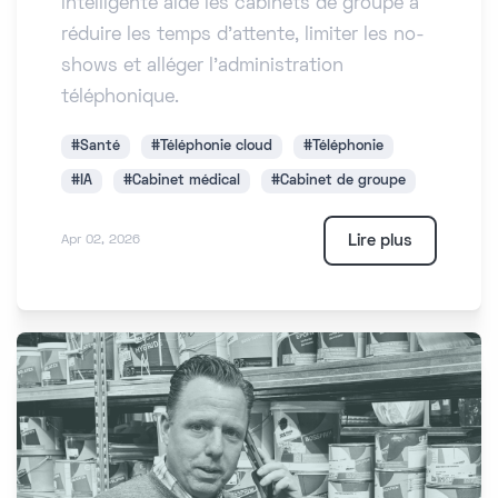
intelligente aide les cabinets de groupe à
réduire les temps d'attente, limiter les no-
shows et alléger l'administration
téléphonique.
#Santé
#Téléphonie cloud
#Téléphonie
#IA
#Cabinet médical
#Cabinet de groupe
Lire plus
Apr 02, 2026