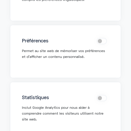
compris les préférences linguistiques.
#telephonie cloud
#telephonie d'entreprise
Lire plus
Jan 23, 2026
Préférences
Permet au site web de mémoriser vos préférences
et d'afficher un contenu personnalisé.
Statistiques
Inclut Google Analytics pour nous aider à
comprendre comment les visiteurs utilisent notre
Téléphonie professionnelle & innovation IA
site web.
VoIP : comment tout a commencé et