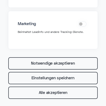
VoIP: wie es begann und warum es heute
wichtiger ist denn je
VoIP entstand aus experimenteller
Internettelefonie in den 90er-Jahren und
Marketing
ist heute das Rückgrat moderner
Beinhaltet Leadinfo und andere Tracking-Dienste.
Geschäftskommunikation. Weil Remote
Work, Cloud-Software und KI zum
Standard geworden sind, ist VoIP für KMU,
die smarter und flexibler telefonieren
wollen, heute relevanter denn je.
Notwendige akzeptieren
#voip telefonie
#voip kmu
Einstellungen speichern
#geschäftstelefonie
#cloud-telefonie
#virtuelle telefonanlage
#ip-telefonie
Alle akzeptieren
Mehr lesen
Jan 08, 2026