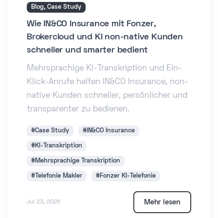
Blog, Case Study
Wie IN&CO Insurance mit Fonzer,
Brokercloud und KI non-native Kunden
schneller und smarter bedient
Mehrsprachige KI-Transkription und Ein-
Klick-Anrufe helfen IN&CO Insurance, non-
native Kunden schneller, persönlicher und
transparenter zu bedienen.
#Case Study
#IN&CO Insurance
#KI-Transkription
#Mehrsprachige Transkription
#Telefonie Makler
#Fonzer KI-Telefonie
Mehr lesen
Jul 23, 2026