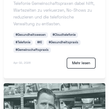
Telefonie Gemeinschaftspraxen dabei hilft,
Wartezeiten zu verkuerzen, No-Shows zu
reduzieren und die telefonische
Verwaltung zu entlasten.
#Gesundheitswesen
#Cloudtelefonie
#Telefonie
#KI
#Gesundheitspraxis
#Gemeinschaftspraxis
Mehr lesen
Apr 02, 2026