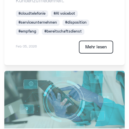
Kundenzufriedenheit.
#cloudtelefonie
#AI voicebot
#serviceunternehmen
#disposition
#empfang
#bereitschaftsdienst
Mehr lesen
Feb 05, 2026