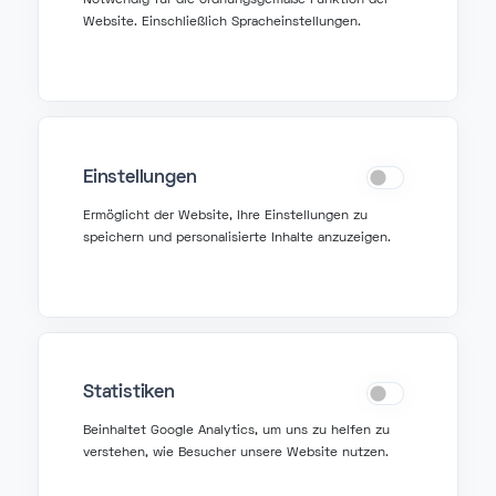
Notwendig für die ordnungsgemäße Funktion der
#voip fallstricke
#voip qualität
Website. Einschließlich Spracheinstellungen.
#cloud-telefonie
#geschäftstelefonie
Mehr lesen
Jan 23, 2026
Einstellungen
Ermöglicht der Website, Ihre Einstellungen zu
speichern und personalisierte Inhalte anzuzeigen.
Statistiken
Beinhaltet Google Analytics, um uns zu helfen zu
verstehen, wie Besucher unsere Website nutzen.
Geschäftstelefonie & KI-Innovation