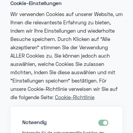
Cookie-Einstellungen
Wir verwenden Cookies auf unserer Website, um
Geschäftstelefonie & KI-Innovation
Ihnen die relevanteste Erfahrung zu bieten,
VoIP ohne Kopfzerbrechen: die größten
indem wir Ihre Einstellungen und wiederholte
technischen Fallstricke und wie Fonzer
Besuche speichern. Durch Klicken auf "Alle
sie löst
akzeptieren" stimmen Sie der Verwendung
Viele Unternehmen steigen auf VoIP um
ALLER Cookies zu. Sie können jedoch auch
und stoßen dann auf Rauschen, stockende
auswählen, welche Cookies Sie zulassen
Gespräche oder Telefone, die 'einfach
möchten, indem Sie diese auswählen und mit
nichts tun'. Mit dem richtigen Ansatz sind
"Einstellungen speichern" bestätigen. Für
das keine unüberwindbaren Probleme,
unsere Cookie-Richtlinie verweisen wir Sie auf
sondern vorhersehbare technische
die folgende Seite:
Cookie-Richtlinie
Fallstricke, die sich im Vorfeld vermeiden
lassen.
Notwendig
#voip ohne kopfzerbrechen
#voip probleme