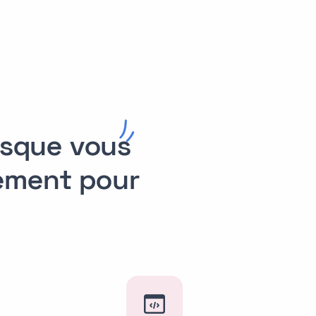
orsque vous
lement pour