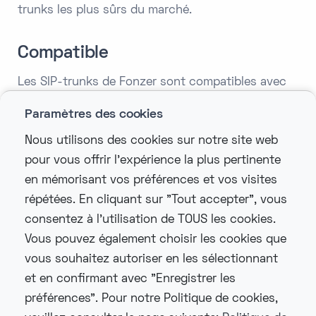
trunks les plus sûrs du marché.
Compatible
Les SIP-trunks de Fonzer sont compatibles avec
presque tous les systèmes PBX locaux et
Paramètres des cookies
hébergés. De plus, nous fournissons par défaut
Nous utilisons des cookies sur notre site web
une connexion primaire et secondaire. En plus de
pour vous offrir l'expérience la plus pertinente
cela, une solution de repli est également prévue
en mémorisant vos préférences et vos visites
pour les cas où les deux connexions sont
répétées. En cliquant sur "Tout accepter", vous
tombées. Ainsi, la communication reste toujours
consentez à l'utilisation de TOUS les cookies.
fluide, sans interruptions. De cette manière,
Vous pouvez également choisir les cookies que
Fonzer offre une solution téléphonique pérenne
vous souhaitez autoriser en les sélectionnant
qui combine fiabilité et sécurité.
et en confirmant avec "Enregistrer les
préférences". Pour notre Politique de cookies,