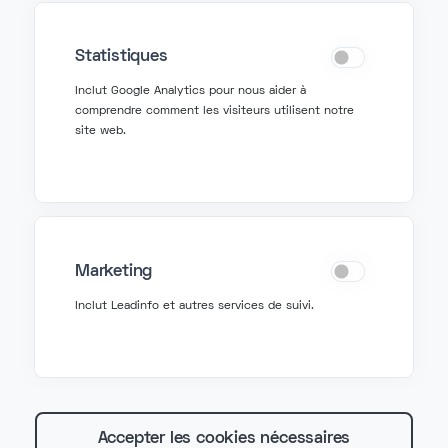
+32 2 580 50 50
Statistiques
Demander de l'aide
Inclut Google Analytics pour nous aider à
comprendre comment les visiteurs utilisent notre
site web.
support@fonzer.com
+32 2 580 50 00
Fonzer bv
Marketing
Veldkant 10, 2550 Kontich
Inclut Leadinfo et autres services de suivi.
BIPT: 3767
TVA BE 0627 815 078
Accepter les cookies nécessaires