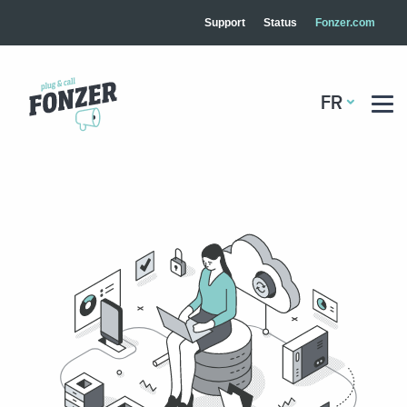
Support
Status
Fonzer.com
FR