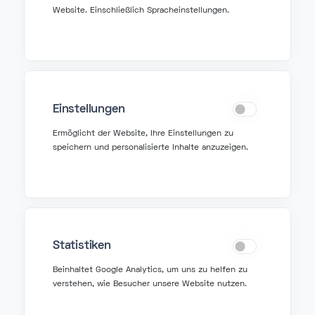
Website. Einschließlich Spracheinstellungen.
Einstellungen
Kontakt
Ermöglicht der Website, Ihre Einstellungen zu
speichern und personalisierte Inhalte anzuzeigen.
info@fonzer.com
+32 2 580 50 50
Hilfe
Statistiken
Beinhaltet Google Analytics, um uns zu helfen zu
verstehen, wie Besucher unsere Website nutzen.
support@fonzer.com