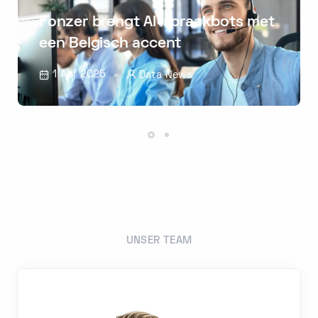
Fonzer brengt AI-spraakbots met
een Belgisch accent
1 Apr 2025
Data News
UNSER TEAM