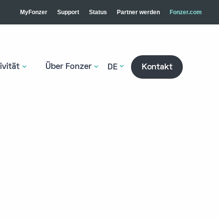
MyFonzer
Support
Status
Partner werden
Fonzer.com
vität
Über Fonzer
DE
Kontakt