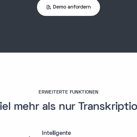
deine
Demo anfordern
st du mir
 sind?
9:10 AM
tzlicher
ufgeführt,
 Den habe
9:10 AM
ERWEITERTE FUNKTIONEN
B
g. Ich werde
iel mehr als nur Transkripti
sehe, dass am
ium-
de. Unseren
Intelligente
es