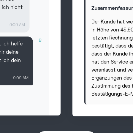
 ich nicht
Zusammenfassun
Der Kunde hat w
9:09 AM
in Höhe von 45,90
letzten Rechnung 
B
. Ich helfe
bestätigt, dass de
ir deine
dass der Kunde ihn
 ich dein
hat den Service e
veranlasst und ve
Ergänzungen des 
9:09 AM
Zustimmung des Ku
Bestätigungs-E-M
B
ich suche