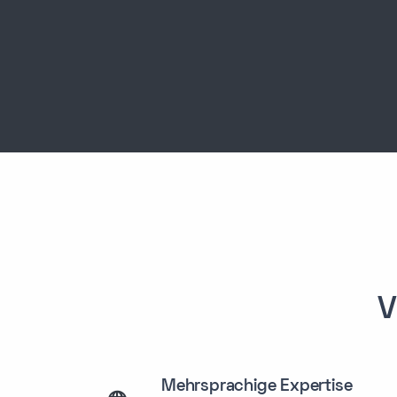
deine Daten ... Ich sehe hier 
Rechnung vom 24. Mai. Kann
sagen, welche Kosten unklar
A
Auf der Rechnung ist ein zusä
Service in Höhe von 45,90 € a
der "Premium Support" heißt.
ich nie bestellt.
Ich verstehe deine Verwirrun
V
das kurz überprüfen ... Ich 
15. Mai tatsächlich ein Prem
Support-Paket aktiviert wur
Mehrsprachige Expertise
Unterlagen zufolge wurde di