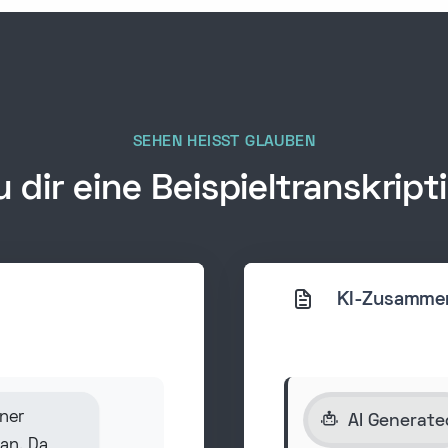
SEHEN HEISST GLAUBEN
 dir eine Beispieltranskript
KI-Zusamme
ner
AI Generate
an. Da