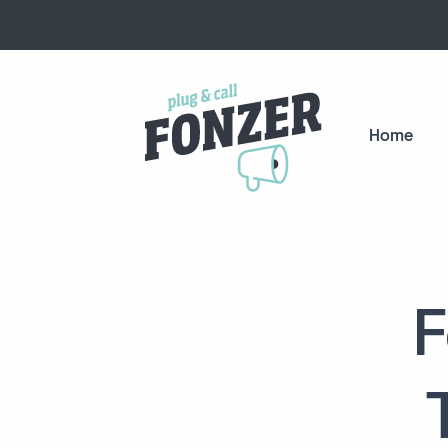
Home
F