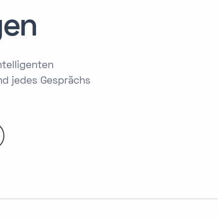
gen
telligenten
nd jedes Gesprächs