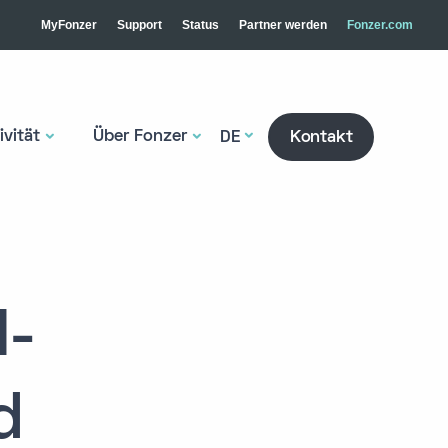
MyFonzer
Support
Status
Partner werden
Fonzer.com
vität
Über Fonzer
DE
Kontakt
I-
d