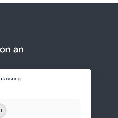
ion an
nfassung
d