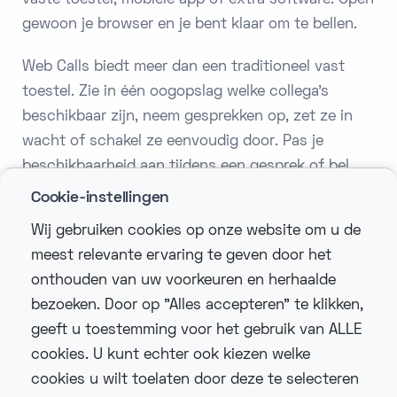
vaste toestel, mobiele app of extra software. Open
gewoon je browser en je bent klaar om te bellen.
Web Calls biedt meer dan een traditioneel vast
toestel. Zie in één oogopslag welke collega's
beschikbaar zijn, neem gesprekken op, zet ze in
wacht of schakel ze eenvoudig door. Pas je
beschikbaarheid aan tijdens een gesprek of bel
rechtstreeks vanuit jouw contactenlijst.
Cookie-instellingen
Wij gebruiken cookies op onze website om u de
Flexibel, snel en overal beschikbaar.
meest relevante ervaring te geven door het
Waar je ook werkt, met Web Calls beheer je al je
onthouden van uw voorkeuren en herhaalde
telefoongesprekken moeiteloos via je browser.
bezoeken. Door op "Alles accepteren" te klikken,
geeft u toestemming voor het gebruik van ALLE
cookies. U kunt echter ook kiezen welke
cookies u wilt toelaten door deze te selecteren