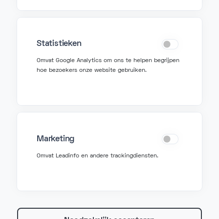
+32 2 580 50 50
Vraag hulp
Statistieken
Omvat Google Analytics om ons te helpen begrijpen
hoe bezoekers onze website gebruiken.
support@fonzer.com
+32 2 580 50 00
Fonzer bv
Marketing
Veldkant 10, 2550 Kontich
Omvat Leadinfo en andere trackingdiensten.
BIPT: 3767
BTW BE 0627 815 078