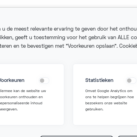
 u de meest relevante ervaring te geven door het ontho
likken, geeft u toestemming voor het gebruik van ALLE co
cteren en te bevestigen met "Voorkeuren opslaan". Cookieb
m contact op
Vraag hulp
fo@fonzer.com
support@fonzer.com
Voorkeuren
Statistieken
2 2 580 50 50
+32 2 580 50 00
Hiermee kan de website uw
Omvat Google Analytics om
voorkeuren onthouden en
ons te helpen begrijpen hoe
epersonaliseerde inhoud
bezoekers onze website
weergeven.
gebruiken.
Algemen