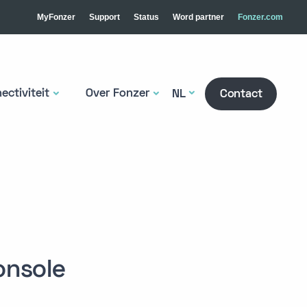
MyFonzer
Support
Status
Word partner
Fonzer.com
ectiviteit
Over Fonzer
NL
Contact
onsole