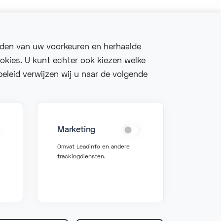
uden van uw voorkeuren en herhaalde
okies. U kunt echter ook kiezen welke
eleid verwijzen wij u naar de volgende
Fonzer bv
Veldkant 10, 2550
Kontich
Marketing
BIPT: 3767
Omvat Leadinfo en andere
BTW BE 0627 815 078
trackingdiensten.
e voorwaarden
Privacybeleid
Cookiebeleid