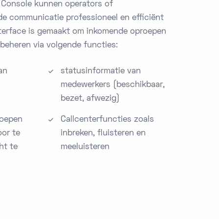
 Console kunnen operators of
e communicatie professioneel en efficiënt
terface is gemaakt om inkomende oproepen
e beheren via volgende functies:
an
statusinformatie van
n
medewerkers (beschikbaar,
bezet, afwezig)
roepen
Callcenterfuncties zoals
or te
inbreken, fluisteren en
ht te
meeluisteren