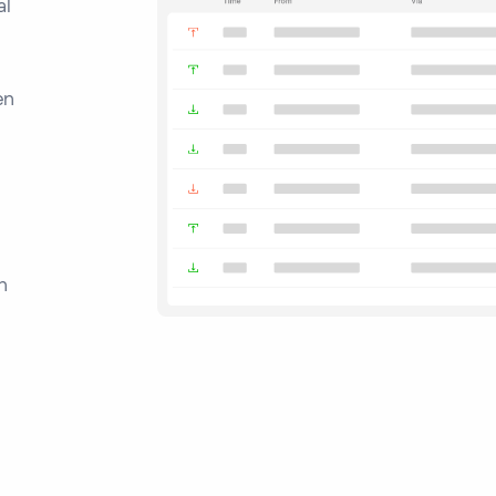
al
en
n