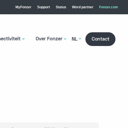
MyFonzer
Support
Status
Word partner
Fonzer.com
ectiviteit
Over Fonzer
NL
Contact