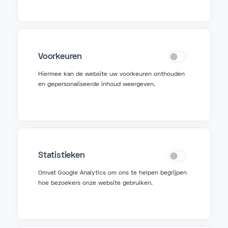
Voorkeuren
Neem contact op
Hiermee kan de website uw voorkeuren onthouden
en gepersonaliseerde inhoud weergeven.
info@fonzer.com
+32 2 580 50 50
Vraag hulp
Statistieken
Omvat Google Analytics om ons te helpen begrijpen
support@fonzer.com
hoe bezoekers onze website gebruiken.
+32 2 580 50 00