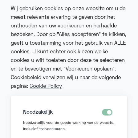
cloudtelefonie
virtuele telefooncentrale
Wij gebruiken cookies op onze website om u de
ip telefonie
slimme telefonie
fonzer
meest relevante ervaring te geven door het
onthouden van uw voorkeuren en herhaalde
ai telefonie
remote werken
bezoeken. Door op "Alles accepteren" te klikken,
unified communications
geeft u toestemming voor het gebruik van ALLE
cookies. U kunt echter ook kiezen welke
cookies u wilt toelaten door deze te selecteren
en te bevestigen met "Voorkeuren opslaan".
Cookiebeleid verwijzen wij u naar de volgende
pagina:
Cookie Policy
Noodzakelijk
Noodzakelijk voor de goede werking van de website.
Inclusief taalvoorkeuren.