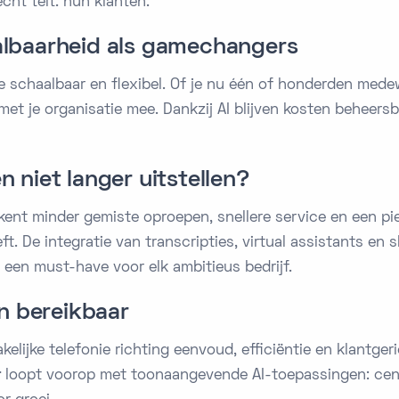
echt telt: hun klanten.
haalbaarheid als gamechangers
e schaalbaar en flexibel. Of je nu één of honderden med
et je organisatie mee. Dankzij AI blijven kosten beheersba
niet langer uitstellen?
ekent minder gemiste oproepen, snellere service en een pie
t. De integratie van transcripties, virtual assistants en 
 een must-have voor elk ambitieus bedrijf.
n bereikbaar
kelijke telefonie richting eenvoud, efficiëntie en klantger
r
loopt voorop met toonaangevende AI-toepassingen: centra