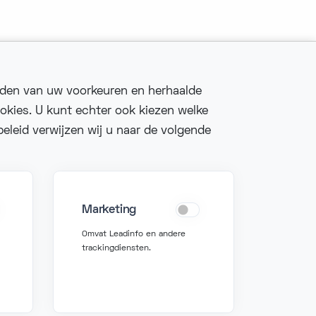
uden van uw voorkeuren en herhaalde
okies. U kunt echter ook kiezen welke
eleid verwijzen wij u naar de volgende
Fonzer bv
Veldkant 10, 2550
Kontich
Marketing
BIPT: 3767
Omvat Leadinfo en andere
BTW BE 0627 815 078
trackingdiensten.
e voorwaarden
Privacybeleid
Cookiebeleid