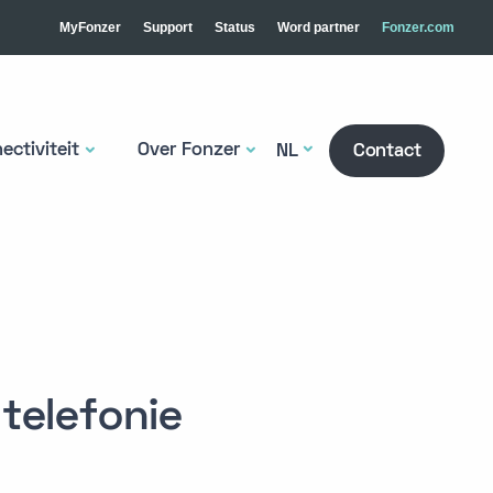
MyFonzer
Support
Status
Word partner
Fonzer.com
ectiviteit
Over Fonzer
NL
Contact
telefonie