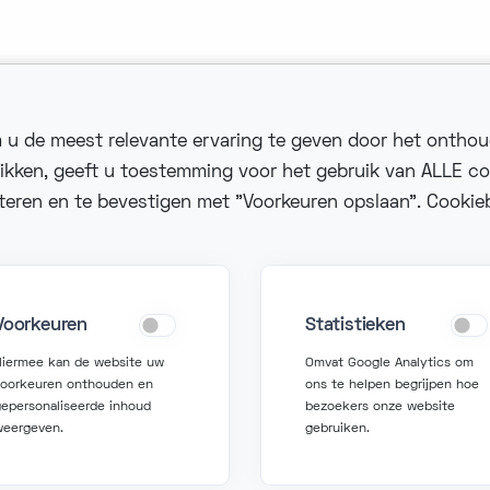
 u de meest relevante ervaring te geven door het ontho
likken, geeft u toestemming voor het gebruik van ALLE co
cteren en te bevestigen met "Voorkeuren opslaan". Cookieb
m contact op
Vraag hulp
fo@fonzer.com
support@fonzer.com
Voorkeuren
Statistieken
2 2 580 50 50
+32 2 580 50 00
Hiermee kan de website uw
Omvat Google Analytics om
voorkeuren onthouden en
ons te helpen begrijpen hoe
epersonaliseerde inhoud
bezoekers onze website
weergeven.
gebruiken.
Algemen