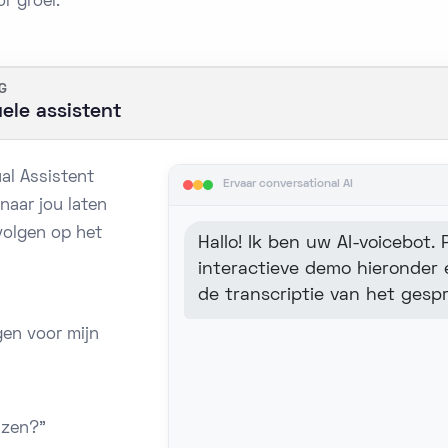
r groei.
G
ele assistent
ual Assistent
Ervaar conversational AI
 naar jou laten
 volgen op het
Hallo! Ik ben uw AI-voicebot.
interactieve demo hieronder 
de transcriptie van het gespre
en voor mijn
jzen?"