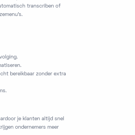
utomatisch transcriben of
uzemenu's.
volging.
atiseren.
acht bereikbaar zonder extra
ms.
door je klanten altijd snel
krijgen ondernemers meer