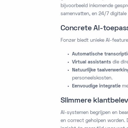
bijvoorbeeld inkomende gespre
samenvatten, en 24/7 digitale
Concrete AI-toepass
Fonzer biedt unieke AI-featur
Automatische transcript
Virtual assistants
die dir
Natuurlijke taalverwerki
personeelskosten.
Eenvoudige integratie
met
Slimmere klantbele
AI-systemen begrijpen en bean
en correct geholpen worden. 