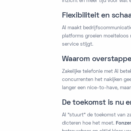
inzicht én meer tijd voor wat 
Flexibiliteit en sc
AI maakt bedrijfscommunicati
platforms groeien moeiteloos m
service stijgt.
Waarom overstappen 
Zakelijke telefonie met AI bet
concurrenten het nakijken geef
langer een nice-to-have, maar
De toekomst is nu e
AI "stuurt" de toekomst van za
dicteren hoe het moet.
Fonze