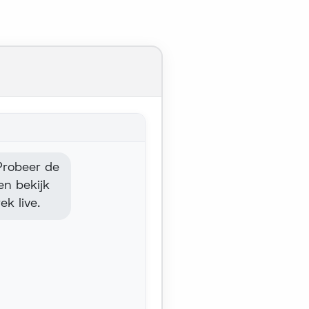
 Probeer de
en bekijk
k live.