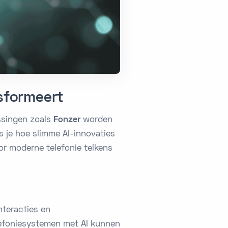
nsformeert
ossingen zoals
Fonzer
worden
es je hoe slimme AI-innovaties
oor moderne telefonie telkens
interacties en
lefoniesystemen met AI kunnen