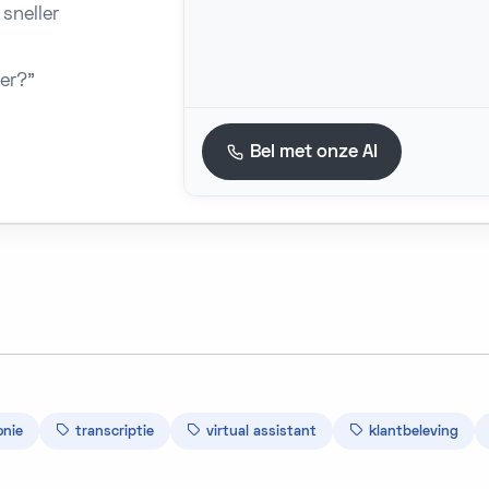
 sneller
 er?"
Bel met onze AI
onie
transcriptie
virtual assistant
klantbeleving