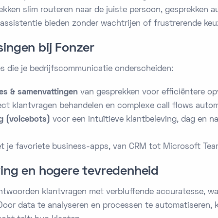
kken slim routeren naar de juiste persoon, gesprekken a
 assistentie bieden zonder wachtrijen of frustrerende ke
ingen bij Fonzer
es die je bedrijfscommunicatie onderscheiden:
ies & samenvattingen
van gesprekken voor efficiëntere op
ect klantvragen behandelen en complexe call flows autom
ng (voicebots)
voor een intuïtieve klantbeleving, dag en n
 je favoriete business-apps, van CRM tot Microsoft Tea
ving en hogere tevredenheid
twoorden klantvragen met verbluffende accuratesse, waar
Door data te analyseren en processen te automatiseren, 