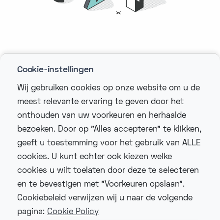
Pagina niet gevonden
Cookie-instellingen
Sorry, de pagina die u zoekt bestaat niet.
Wij gebruiken cookies op onze website om u de
Controleer de URL of ga terug naar de
meest relevante ervaring te geven door het
startpagina.
onthouden van uw voorkeuren en herhaalde
bezoeken. Door op "Alles accepteren" te klikken,
geeft u toestemming voor het gebruik van ALLE
Ga naar startpagina
cookies. U kunt echter ook kiezen welke
cookies u wilt toelaten door deze te selecteren
en te bevestigen met "Voorkeuren opslaan".
Cookiebeleid verwijzen wij u naar de volgende
pagina:
Cookie Policy