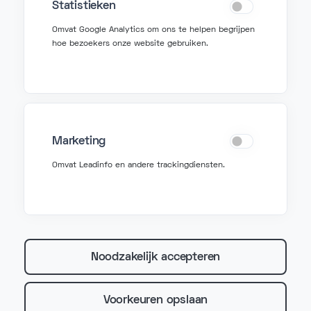
Statistieken
support@fonzer.com
Omvat Google Analytics om ons te helpen begrijpen
hoe bezoekers onze website gebruiken.
+32 2 580 50 00
Fonzer bv
Veldkant 10, 2550 Kontich
Marketing
BIPT: 3767
Omvat Leadinfo en andere trackingdiensten.
BTW BE 0627 815 078
©
2026 Fonzer. Alle rechten voorbehouden.
Noodzakelijk accepteren
Algemene voorwaarden
Privacybeleid
Cookiebeleid
Voorkeuren opslaan