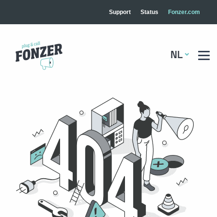
Support
Status
Fonzer.com
NL