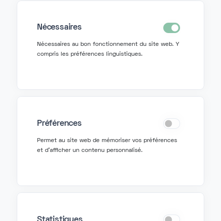
Nécessaires
Nécessaires au bon fonctionnement du site web. Y
Contactez-nous
compris les préférences linguistiques.
info@fonzer.com
+32 2 580 50 50
Préférences
Demander de l'aide
Permet au site web de mémoriser vos préférences
et d'afficher un contenu personnalisé.
support@fonzer.com
+32 2 580 50 00
Statistiques