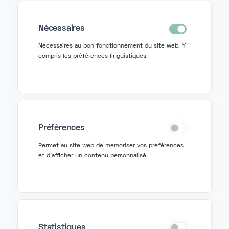
Nécessaires
Nécessaires au bon fonctionnement du site web. Y
Contactez-nous
compris les préférences linguistiques.
info@fonzer.com
+32 2 580 50 50
Préférences
Demander de l'aide
Permet au site web de mémoriser vos préférences
et d'afficher un contenu personnalisé.
support@fonzer.com
+32 2 580 50 00
Statistiques