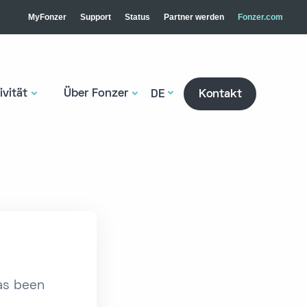
MyFonzer
Support
Status
Partner werden
Fonzer.com
vität
Über Fonzer
DE
Kontakt
has been